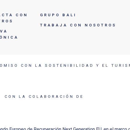
ACTA CON
GRUPO BALI
TROS
TRABAJA CON NOSOTROS
RVA
FÓNICA
OMISO CON LA SOSTENIBILIDAD Y EL TURI
CON LA COLABORACIÓN DE
ondo Europeo de Recuperación Next Generation EU, en el marco 