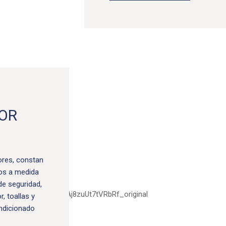
IOR
ores, constan
ios a medida
 de seguridad,
, toallas y
ondicionado