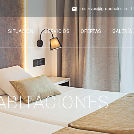
reservas@grupobali.com
SITUACIÓN
SERVICIOS
OFERTAS
GALERÍA
ABITACIONES