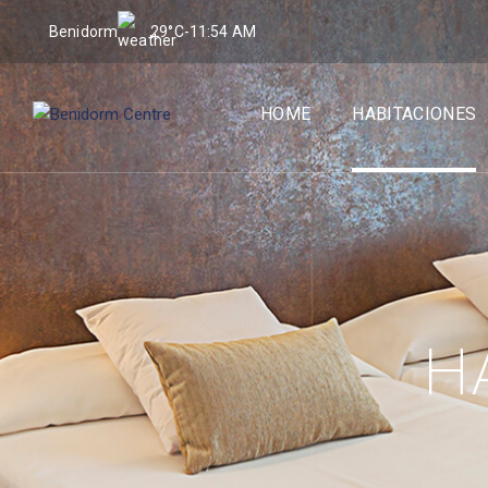
Benidorm
29°C
-
11:54 AM
HOME
HABITACIONES
H